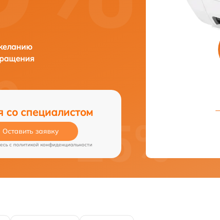
 желанию
бращения
я со специалистом
Оставить заявку
есь c
политикой конфиденциальности