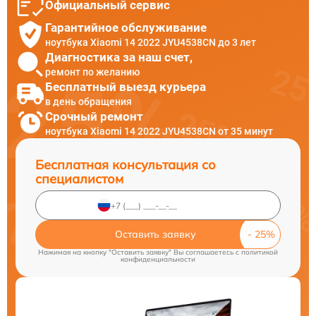
Официальный сервис
Гарантийное обслуживание
ноутбука Xiaomi 14 2022 JYU4538CN до 3 лет
Диагностика за наш счет,
ремонт по желанию
Бесплатный выезд курьера
в день обращения
Срочный ремонт
ноутбука Xiaomi 14 2022 JYU4538CN от 35 минут
Бесплатная консультация со
специалистом
Оставить заявку
Нажимая на кнопку "Оставить заявку" Вы соглашаетесь c
политикой
конфиденциальности