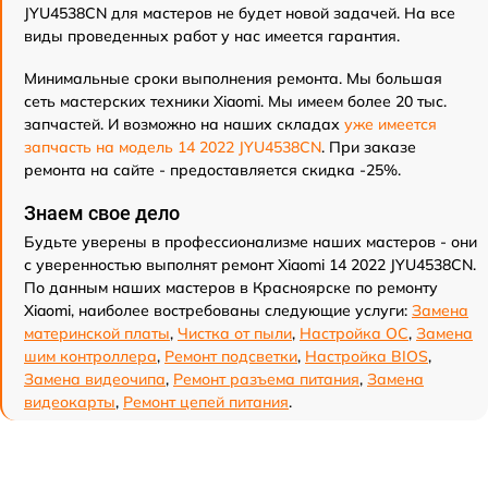
JYU4538CN для мастеров не будет новой задачей. На все
виды проведенных работ у нас имеется гарантия.
Минимальные сроки выполнения ремонта. Мы большая
сеть мастерских техники Xiaomi. Мы имеем более 20 тыс.
запчастей. И возможно на наших складах
уже имеется
запчасть на модель 14 2022 JYU4538CN
. При заказе
ремонта на сайте - предоставляется скидка -25%.
Знаем свое дело
Будьте уверены в профессионализме наших мастеров - они
с уверенностью выполнят ремонт Xiaomi 14 2022 JYU4538CN.
По данным наших мастеров в Красноярске по ремонту
Xiaomi, наиболее востребованы следующие услуги:
Замена
материнской платы
,
Чистка от пыли
,
Настройка ОС
,
Замена
шим контроллера
,
Ремонт подсветки
,
Настройка BIOS
,
Замена видеочипа
,
Ремонт разъема питания
,
Замена
видеокарты
,
Ремонт цепей питания
.