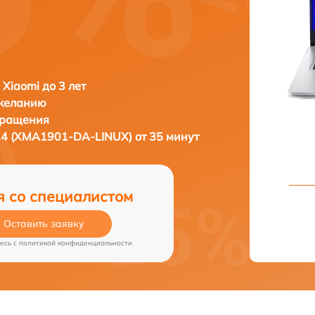
 Xiaomi до 3 лет
 желанию
бращения
14 (XMA1901-DA-LINUX) от 35 минут
я со специалистом
Оставить заявку
есь c
политикой конфиденциальности