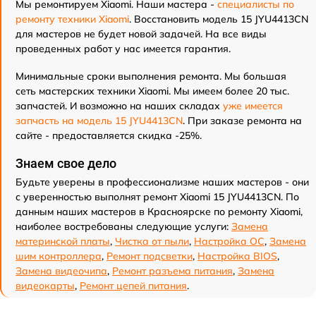
Мы ремонтируем Xiaomi. Наши мастера -
специалисты по
ремонту техники Xiaomi
. Восстановить модель 15 JYU4413CN
для мастеров не будет новой задачей. На все виды
проведенных работ у нас имеется гарантия.
Минимальные сроки выполнения ремонта. Мы большая
сеть мастерских техники Xiaomi. Мы имеем более 20 тыс.
запчастей. И возможно на наших складах
уже имеется
запчасть на модель 15 JYU4413CN
. При заказе ремонта на
сайте - предоставляется скидка -25%.
Знаем свое дело
Будьте уверены в профессионализме наших мастеров - они
с уверенностью выполнят ремонт Xiaomi 15 JYU4413CN. По
данным наших мастеров в Красноярске по ремонту Xiaomi,
наиболее востребованы следующие услуги:
Замена
материнской платы
,
Чистка от пыли
,
Настройка ОС
,
Замена
шим контроллера
,
Ремонт подсветки
,
Настройка BIOS
,
Замена видеочипа
,
Ремонт разъема питания
,
Замена
видеокарты
,
Ремонт цепей питания
.