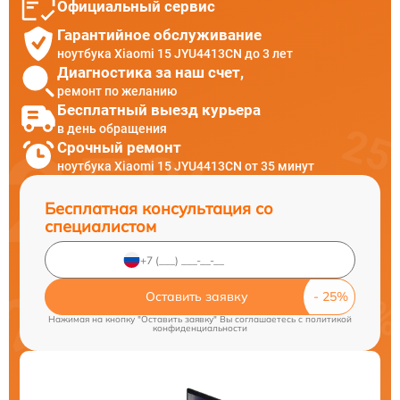
Официальный сервис
Гарантийное обслуживание
ноутбука Xiaomi 15 JYU4413CN до 3 лет
Диагностика за наш счет,
ремонт по желанию
Бесплатный выезд курьера
в день обращения
Срочный ремонт
ноутбука Xiaomi 15 JYU4413CN от 35 минут
Бесплатная консультация со
специалистом
Оставить заявку
Нажимая на кнопку "Оставить заявку" Вы соглашаетесь c
политикой
конфиденциальности