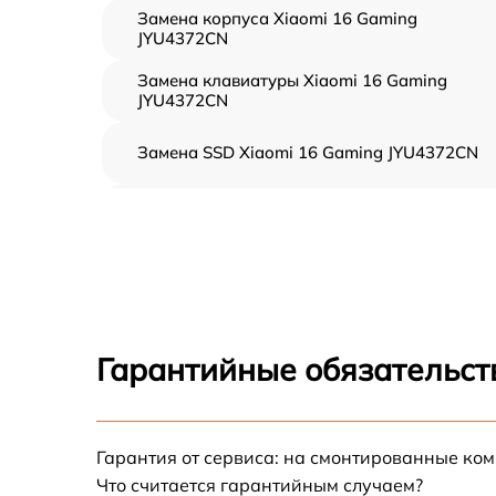
Замена корпуса Xiaomi 16 Gaming
JYU4372CN
Замена клавиатуры Xiaomi 16 Gaming
JYU4372CN
Замена SSD Xiaomi 16 Gaming JYU4372CN
Восстановление данных Xiaomi 16 Gaming
JYU4372CN
Замена северного моста Xiaomi 16 Gaming
JYU4372CN
Замена экрана Xiaomi 16 Gaming JYU4372C
Гарантийные обязательст
Замена шлейфа матрицы Xiaomi 16 Gaming
JYU4372CN
Замена термопасты Xiaomi 16 Gaming
Гарантия от сервиса: на смонтированные ко
JYU4372CN
Что считается гарантийным случаем?