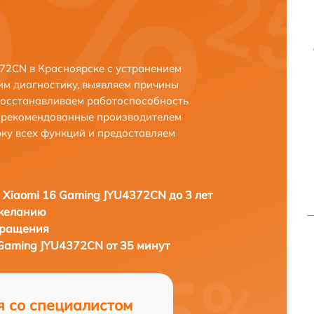
72CN в Красноярске с устранением
м диагностику, выявляем причины
восстанавливаем работоспособность
и рекомендованные производителем
рку всех функций и предоставляем
 Xiaomi 16 Gaming JYU4372CN до 3 лет
 желанию
бращения
 Gaming JYU4372CN от 35 минут
я со специалистом