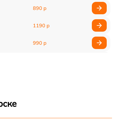
890 р
1190 р
990 р
990 р
2600 р
1145 р
рске
960 р
995 р