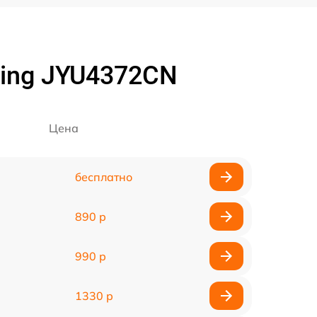
ming JYU4372CN
Цена
бесплатно
890 р
990 р
1330 р